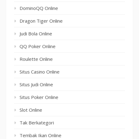
DominoQQ Online
Dragon Tiger Online
Judi Bola Online
QQ Poker Online
Roulette Online
Situs Casino Online
Situs Judi Online
Situs Poker Online
Slot Online
Tak Berkategori
Tembak Ikan Online