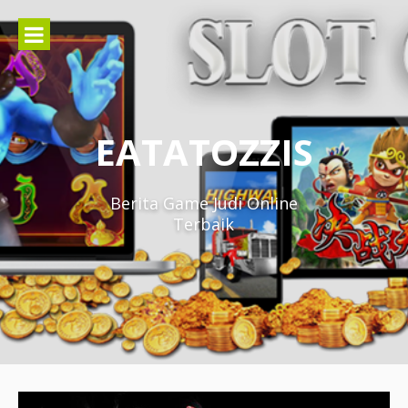
Lompat
ke
konten
EATATOZZIS
Berita Game Judi Online
Terbaik