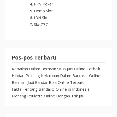
PKV Poker
Demo Slot
IDN Slot
Slot777
Pos-pos Terbaru
Kebaikan Dalam Bermain Situs Judi Online Terbaik
Hindari Peluang Kekalahan Dalam Baccarat Online
Bermain Judi Bandar Bola Online Terbaik
Fakta Tentang BandarQ Online di Indonesia
Menang Roulette Online Dengan Trik Jitu