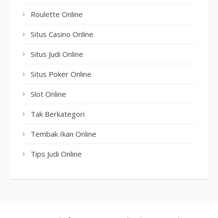
Roulette Online
Situs Casino Online
Situs Judi Online
Situs Poker Online
Slot Online
Tak Berkategori
Tembak Ikan Online
Tips Judi Online