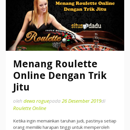
Menang Roulette
Online Dengan Trik
Jitu
oleh
dewa rogue
pada
26 Desember 2019
di
Roulette Online
Ketika ingin memainkan taruhan judi, pastinya setiap
orang memiliki harapan tinggi untuk memperoleh